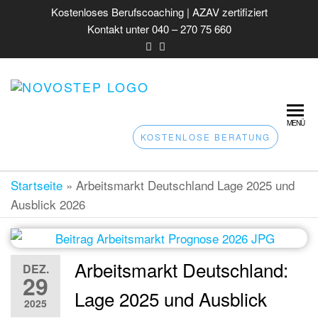
Kostenloses Berufscoaching | AZAV zertifiziert
Kontakt unter 040 – 270 75 660
NOVOSTEP – AV
AZAV zertifiziertes
Coaching für
COACHING &
berufliche
MENÜ
JOBCOACHING 
Integration –
KOSTENLOSE BERATUNG
Orientierung &
HAMBURG |
Bewerbungstraining
BERUFSBERAT
Startseite
»
Arbeitsmarkt Deutschland Lage 2025 und
Ausblick 2026
Arbeitsmarkt Deutschland:
DEZ.
29
Lage 2025 und Ausblick
2025