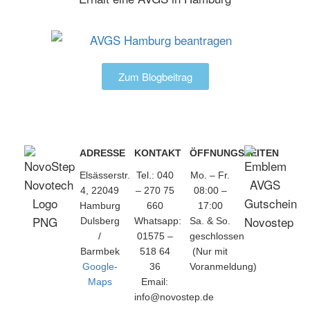
Zum Blogbeitrag
ADRESSE
KONTAKT
ÖFFNUNGSZEITEN
Elsässerstr.
Tel.: 040
Mo. – Fr.
4, 22049
– 270 75
08:00 –
Hamburg
660
17:00
Dulsberg
Whatsapp:
Sa. & So.
/
01575 –
geschlossen
Barmbek
518 64
(Nur mit
Google-
36
Voranmeldung)
Maps
Email:
info@novostep.de