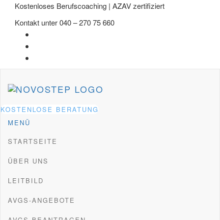
Kostenloses Berufscoaching | AZAV zertifiziert
Kontakt unter 040 – 270 75 660
KOSTENLOSE BERATUNG
NOVOSTEP – AVGS COACHING
AZAV zertifiziertes Coaching für berufliche Integration –
MENÜ
Orientierung & Bewerbungstraining
& JOBCOACHING IN
STARTSEITE
HAMBURG |
BERUFSBERATUNG
ÜBER UNS
LEITBILD
AVGS-ANGEBOTE
AVGS BEANTRAGEN