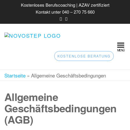
Kostenloses Berufscoaching | AZAV zertifiziert
Kontakt unter 040 – 270 75 660
NOVOSTEP – AV
AZAV zertifiziertes
Coaching für
COACHING &
berufliche
MENÜ
JOBCOACHING 
Integration –
KOSTENLOSE BERATUNG
Orientierung &
HAMBURG |
Bewerbungstraining
BERUFSBERAT
Startseite
»
Allgemeine Geschäftsbedingungen
Allgemeine
Geschäftsbedingungen
(AGB)