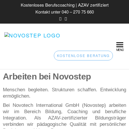
Kostenloses Berufscoaching | AZAV zertifiziert
Kontakt unter 040 – 270 75 660
NOVOSTEP – AV
AZAV zertifiziertes
Coaching für
COACHING &
berufliche
MENÜ
JOBCOACHING 
Integration –
KOSTENLOSE BERATUNG
Orientierung &
HAMBURG |
Bewerbungstraining
BERUFSBERAT
Arbeiten bei Novostep
Menschen begleiten. Strukturen schaffen. Entwicklung
ermöglichen.
Bei Novotech International GmbH (Novostep) arbeiten
wir im Bereich Bildung, Coaching und berufliche
Integration. Als AZAV-zertifizierter Bildungsträger
verbinden wir pädagogische Qualität mit persönlicher